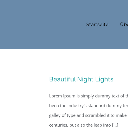
Zum
Inhalt
springen
Startseite
Üb
Beautiful Night Lights
Lorem Ipsum is simply dummy text of th
been the industry's standard dummy tex
galley of type and scrambled it to make 
centuries, but also the leap into [...]