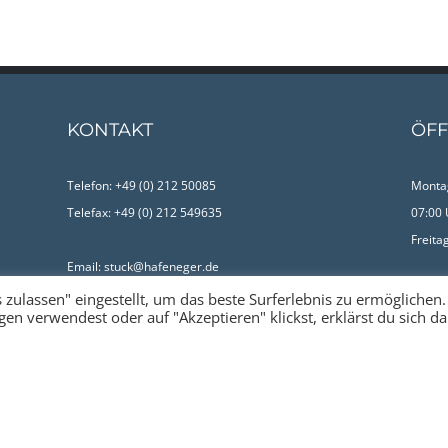
KONTAKT
ÖFF
Telefon: +49 (0) 212 50085
Montag
Telefax: +49 (0) 212 549635
07:00 
Freita
Email: stuck@hafeneger.de
Impre
 zulassen" eingestellt, um das beste Surferlebnis zu ermöglichen.
n verwendest oder auf "Akzeptieren" klickst, erklärst du sich d
Datens
 2024 | Hafeneger Innovativbau & Beratung GmbH & Co. KG