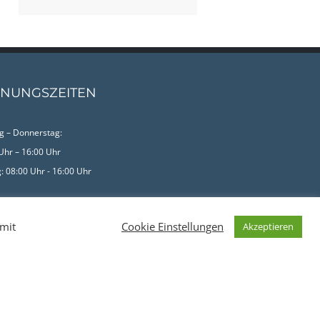
NUNGSZEITEN
 – Donnerstag:
Uhr – 16:00 Uhr
g: 08:00 Uhr - 16:00 Uhr
ssum
amit
Cookie Einstellungen
Akzeptieren
chutzerklärung
(0212) 500 85
EMAIL