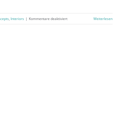
für
cepts
,
Interiors
|
Kommentare deaktiviert
Weiterlesen
Beautiful
Night
Lights