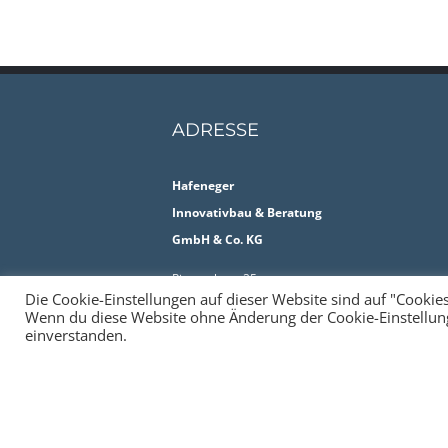
ADRESSE
Hafeneger
Innovativbau & Beratung
GmbH & Co. KG
Piepersberg 25
Die Cookie-Einstellungen auf dieser Website sind auf "Cookies
42653 Solingen
Wenn du diese Website ohne Änderung der Cookie-Einstellunge
Deutschland
einverstanden.
© Copyright