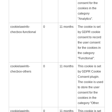
consent for the
cookies in the
category
"Analytics".
cookielawinfo-
0
11 months
The cookie is set
checbox-functional
by GDPR cookie
consent to record
the user consent
for the cookies in
the category
"Functional".
cookielawinfo-
0
11 months
This cookie is set
checbox-others
by GDPR Cookie
Consent plugin.
The cookie is used
to store the user
consent for the
cookies in the
category "Other.
cookielawinfo-
0
11 months
This cookie is set