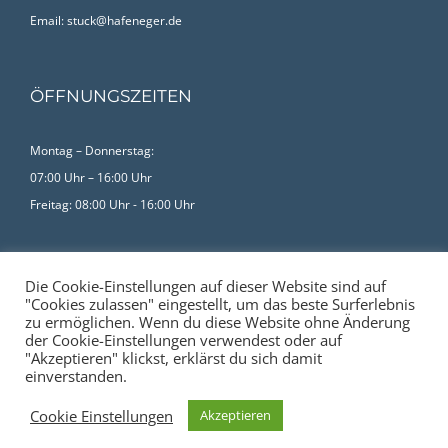
Email: stuck@hafeneger.de
ÖFFNUNGSZEITEN
Montag – Donnerstag:
07:00 Uhr – 16:00 Uhr
Freitag: 08:00 Uhr - 16:00 Uhr
Impressum
Die Cookie-Einstellungen auf dieser Website sind auf
Datenschutzerklärung
"Cookies zulassen" eingestellt, um das beste Surferlebnis
zu ermöglichen. Wenn du diese Website ohne Änderung
der Cookie-Einstellungen verwendest oder auf
"Akzeptieren" klickst, erklärst du sich damit
einverstanden.
© Copyright 2024 | Hafeneger Innovativbau & Beratung GmbH &
Cookie Einstellungen
Akzeptieren
(0212) 500 85
EMAIL
Co. KG